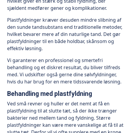
hvilket giver en stærk og stabil fyldning, der
sjældent medfører gener og komplikationer.
Plastfyldninger kræver desuden mindre slibning af
den sunde tandsubstans end traditionelle metoder,
hvilket bevarer mere af din naturlige tand. Det gør
plastfyldninger til en både holdbar, skånsom og
effektiv løsning.
Vi garanterer en professionel og smertefri
behandling og et diskret resultat, du bliver tilfreds
med. Vi udskifter også gerne dine sølvfyldninger,
hvis du har brug for en mere tidssvarende løsning.
Behandling med plastfyldning
Ved små revner og huller er det nemt at få en
plastfyldning til at slutte tæt, så der ikke trænger
bakterier ned mellem tand og fyldning. Større
plastfyldninger kan være mere vanskelige at få til at
slutte tæt. Derfor vil vi ofte supplere med en krone,