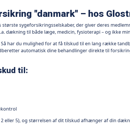
rsikring "danmark" – hos Glos
s største sygeforsikringsselskaber, der giver deres medl
a. dækning til både læge, medicin, fysioterapi – og ikke m
å har du mulighed for at få tilskud til en lang række tand
beretter automatisk dine behandlinger direkte til forsikring
kud til:
kontrol
 2 eller 5), og størrelsen af dit tilskud afhænger af din dæk