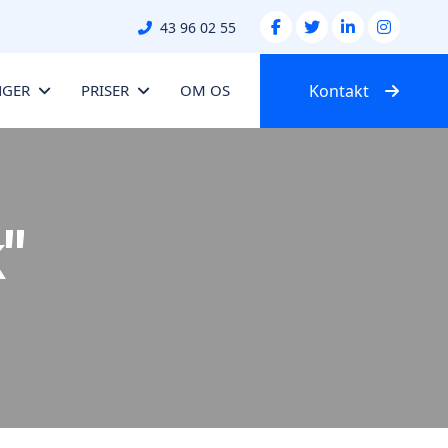
43 96 02 55
NGER
PRISER
OM OS
Kontakt
"