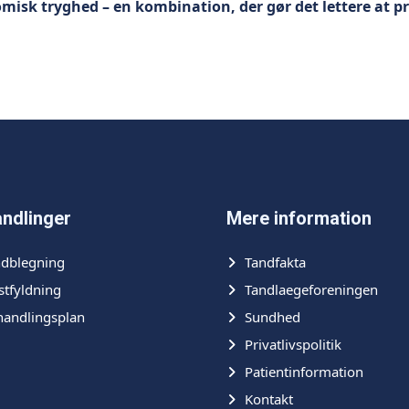
misk tryghed – en kombination, der gør det lettere at pri
ndlinger
Mere information
ndblegning
Tandfakta
stfyldning
Tandlaegeforeningen
handlingsplan
Sundhed
Privatlivspolitik
Patientinformation
Kontakt